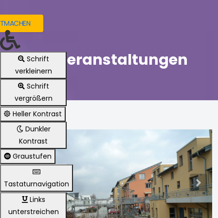
ITMACHEN
Die Veranstaltungen
Schrift
verkleinern
Schrift
vergrößern
Heller Kontrast
Dunkler
Kontrast
Graustufen
Tastaturnavigation
Previous
Nex
Links
unterstreichen